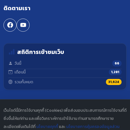
ติดตามเรา
สถิติการเข้าชมเว็บ
วันนี้
66
เดือนนี้
1,281
รวมทั้งหมด
31,624
เว็บไซต์นี้มีการใช้งานคุกกี้ (Cookies) เพื่อส่งมอบประสบการณ์การใช้งานที่ดี
© 2567 กองพัฒนานักศึกษา มหาวิทยาลัยราชภัฏนครสวรรค์. สงวน
ลิขสิทธิ์.
ยิ่งขึ้นให้แก่ท่าน และเพื่อวิเคราะห์การเข้าใช้งาน ท่านสามารถศึกษาราย
ละเอียดเพิ่มเติมได้ที่
นโยบายคุกกี้
และ
นโยบายการคุ้มครองข้อมูลส่วน
ผู้ดูแลระบบ
|
นโยบายความเป็นส่วนตัว
|
ข้อตกลงและเงื่อนไข