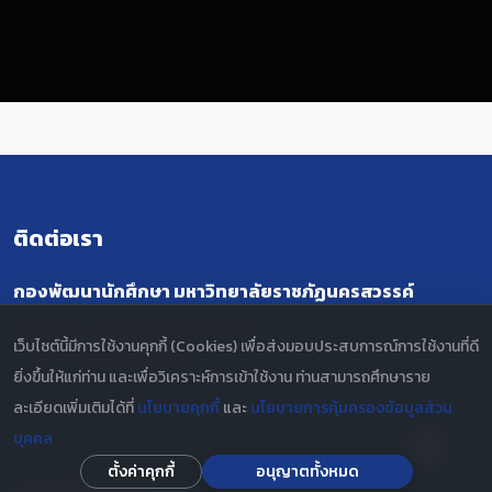
ติดต่อเรา
กองพัฒนานักศึกษา มหาวิทยาลัยราชภัฏนครสวรรค์
398 หมู่ 9 ถ.สวรรค์วิถี ต.นครสวรรค์ตก
เว็บไซต์นี้มีการใช้งานคุกกี้ (Cookies) เพื่อส่งมอบประสบการณ์การใช้งานที่ดี
อ.เมือง จ.นครสวรรค์ 60000
ยิ่งขึ้นให้แก่ท่าน และเพื่อวิเคราะห์การเข้าใช้งาน ท่านสามารถศึกษาราย
โทร. 056-219100 ต่อ 1176
ละเอียดเพิ่มเติมได้ที่
นโยบายคุกกี้
และ
นโยบายการคุ้มครองข้อมูลส่วน
บุคคล
ตั้งค่าคุกกี้
อนุญาตทั้งหมด