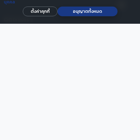
บุคคล
ตั้งค่าคุกกี้
อนุญาตทั้งหมด
ติดตามเรา
สถิติการเข้าชมเว็บ
วันนี้
107
เดือนนี้
1,097
รวมทั้งหมด
31,440
© 2567 กองพัฒนานักศึกษา มหาวิทยาลัยราชภัฏนครสวรรค์. สงวน
ลิขสิทธิ์.