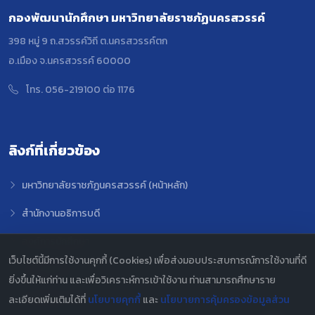
กองพัฒนานักศึกษา มหาวิทยาลัยราชภัฏนครสวรรค์
398 หมู่ 9 ถ.สวรรค์วิถี ต.นครสวรรค์ตก
อ.เมือง จ.นครสวรรค์ 60000
โทร. 056-219100 ต่อ 1176
ลิงก์ที่เกี่ยวข้อง
มหาวิทยาลัยราชภัฏนครสวรรค์ (หน้าหลัก)
สำนักงานอธิการบดี
องค์การนักศึกษา
เว็บไซต์นี้มีการใช้งานคุกกี้ (Cookies) เพื่อส่งมอบประสบการณ์การใช้งานที่ดี
สภานักศึกษา
ยิ่งขึ้นให้แก่ท่าน และเพื่อวิเคราะห์การเข้าใช้งาน ท่านสามารถศึกษาราย
สรุปข้อมูล PDPA
ละเอียดเพิ่มเติมได้ที่
นโยบายคุกกี้
และ
นโยบายการคุ้มครองข้อมูลส่วน