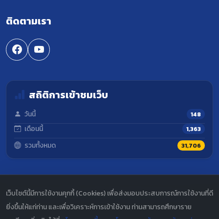
ติดตามเรา
สถิติการเข้าชมเว็บ
วันนี้
148
เดือนนี้
1,363
รวมทั้งหมด
31,706
เว็บไซต์นี้มีการใช้งานคุกกี้ (Cookies) เพื่อส่งมอบประสบการณ์การใช้งานที่ดี
© 2567 กองพัฒนานักศึกษา มหาวิทยาลัยราชภัฏนครสวรรค์. สงวน
ลิขสิทธิ์.
ยิ่งขึ้นให้แก่ท่าน และเพื่อวิเคราะห์การเข้าใช้งาน ท่านสามารถศึกษาราย