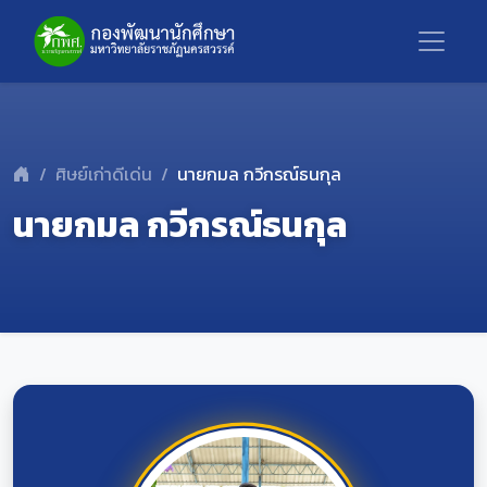
ศิษย์เก่าดีเด่น
นายกมล กวีกรณ์ธนกุล
นายกมล กวีกรณ์ธนกุล