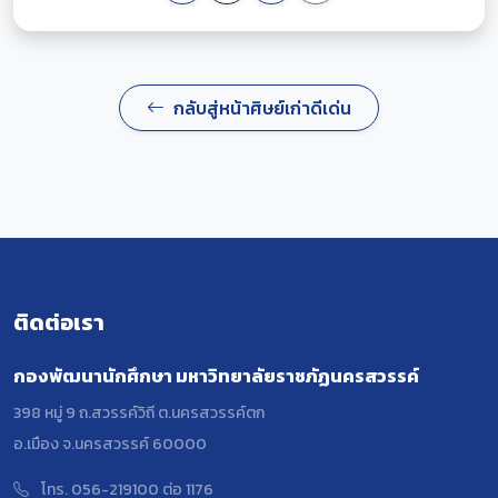
กลับสู่หน้าศิษย์เก่าดีเด่น
ติดต่อเรา
กองพัฒนานักศึกษา มหาวิทยาลัยราชภัฏนครสวรรค์
398 หมู่ 9 ถ.สวรรค์วิถี ต.นครสวรรค์ตก
อ.เมือง จ.นครสวรรค์ 60000
โทร. 056-219100 ต่อ 1176