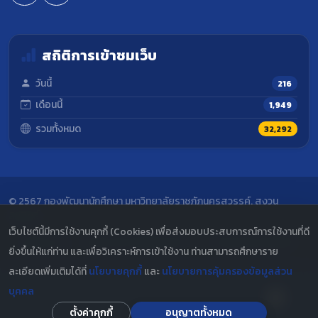
สถิติการเข้าชมเว็บ
วันนี้
216
เดือนนี้
1,949
รวมทั้งหมด
32,292
© 2567 กองพัฒนานักศึกษา มหาวิทยาลัยราชภัฏนครสวรรค์. สงวน
ลิขสิทธิ์.
เว็บไซต์นี้มีการใช้งานคุกกี้ (Cookies) เพื่อส่งมอบประสบการณ์การใช้งานที่ดี
ผู้ดูแลระบบ
|
นโยบายความเป็นส่วนตัว
|
ข้อตกลงและเงื่อนไข
ยิ่งขึ้นให้แก่ท่าน และเพื่อวิเคราะห์การเข้าใช้งาน ท่านสามารถศึกษาราย
ละเอียดเพิ่มเติมได้ที่
นโยบายคุกกี้
และ
นโยบายการคุ้มครองข้อมูลส่วน
บุคคล
ตั้งค่าคุกกี้
อนุญาตทั้งหมด